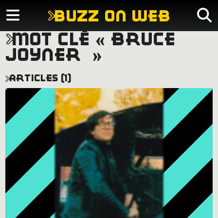
buzz on web
mot clé « bruce
joyner »
articles (1)