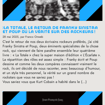
la totale, le retour de franky sinistra
et poup ou la vérité sur des rockeurs
!
28 mai 2025
, par Franco Onweb
C’est le retour de nos deux écrivains rockeurs préférés, j’ai cité
Franky Sinistra et Poup, deux éminents spécialistes de la chose
rock, qui viennent de faire paraître ensemble leur quatrième
livre : «
La Totale
» chez la super maison d’édition «
L’Écarlate
».
La répartition des rôles est assez simple : Franky écrit et Poup
dessine et comme les deux compères connaissent vraiment le
rock, ils ont décidé de nous raconter, avec beaucoup d’humour,
et un style très personnel, la vérité sur un grand nombre de
rockstars que vous ne saviez pas
!
Vous saviez vous que Kurt Cobain a habité dans le (…)