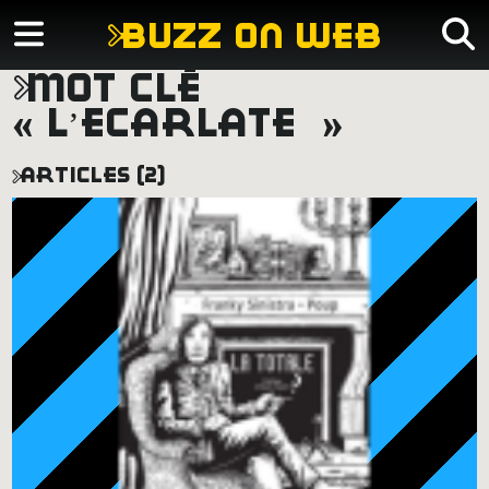
buzz on web
mot clé
« l’ecarlate »
articles (2)