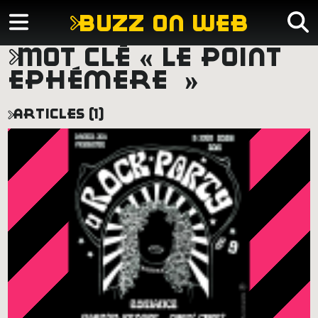
buzz on web
mot clé « le point
ephémère »
articles (1)