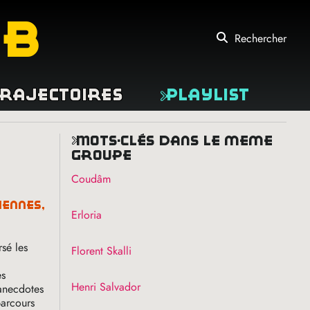
eb
Rechercher
rajectoires
Playlist
mots-clés dans le même
groupe
Coudâm
Erloria
rsé les
Florent Skalli
es
Henri Salvador
 anecdotes
parcours