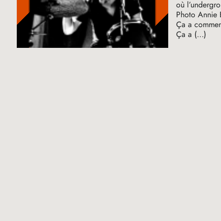
où l’undergro
Photo Annie 
Ça a commen
Ça a (…)