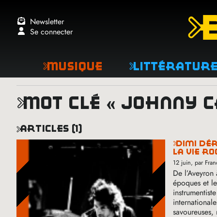
Newsletter
Se connecter
Musique
Littératur
mot clé « johnny 
articles (1)
dimi déro : du punk aveyronnais aux scènes australiennes,
la vie r
12 juin
, par Fr
De l’Aveyron 
époques et le
instrumentist
international
savoureuses, 