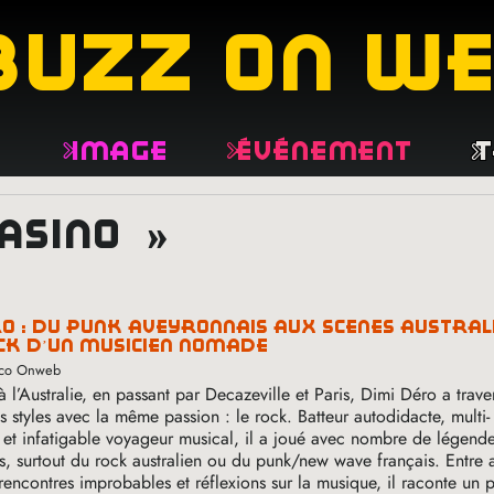
buzz on w
e
Image
Événement
T
casino »
ock d’un musicien nomade
anco Onweb
à l’Australie, en passant par Decazeville et Paris, Dimi Déro a trave
s styles avec la même passion : le rock. Batteur autodidacte, multi-
e et infatigable voyageur musical, il a joué avec nombre de légend
es, surtout du rock australien ou du punk/new wave français. Entre
rencontres improbables et réflexions sur la musique, il raconte un 