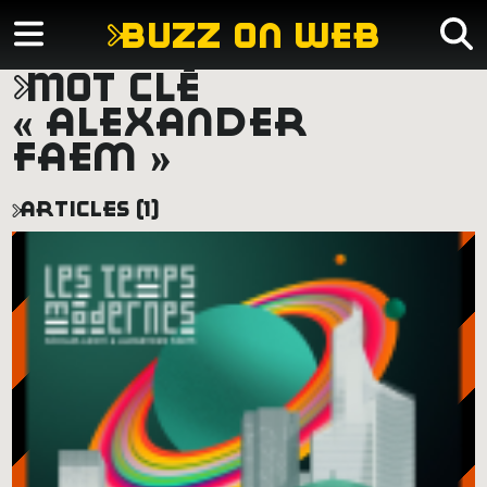
buzz on web
mot clé
« alexander
faem »
articles (1)