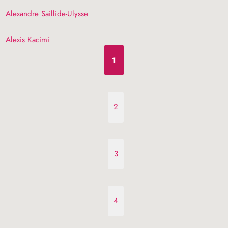
Alexandre Saillide-Ulysse
Alexis Kacimi
1
2
3
4