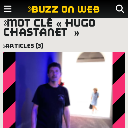
buzz on web
mot clé « hugo
chastanet »
articles (3)