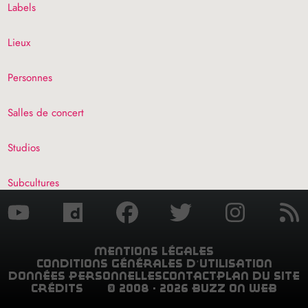
Labels
Lieux
Personnes
Salles de concert
Studios
Subcultures
mentions légales
conditions générales d’utilisation
données personnelles
contact
plan du site
crédits
© 2008 - 2026 buzz on web