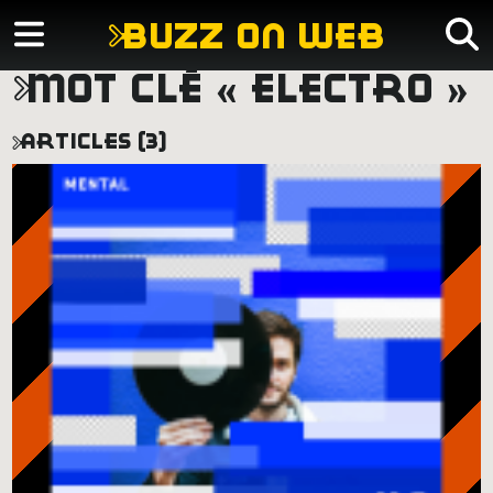
buzz on web
mot clé « electro »
articles (3)