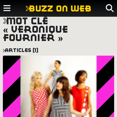
buzz on web
mot clé
« veronique
fournier »
articles (1)