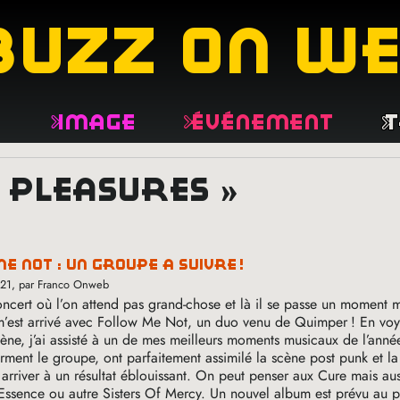
buzz on w
e
Image
Événement
T
n pleasures »
me not : un groupe à suivre
!
021
, par Franco Onweb
oncert où l’on attend pas grand-chose et là il se passe un moment 
 m’est arrivé avec Follow Me Not, un duo venu de Quimper
! En voy
ène, j’ai assisté à un de mes meilleurs moments musicaux de l’anné
orment le groupe, ont parfaitement assimilé la scène post punk et l
 arriver à un résultat éblouissant. On peut penser aux Cure mais au
Essence ou autre Sisters Of Mercy. Un nouvel album est prévu au 