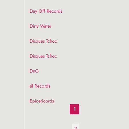
Day Off Records
Dirty Water
Disques Tchoc
Disques Tchoc
DnG
él Records
Epicericords
1
2