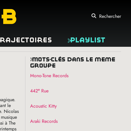
eb
Rechercher
rajectoires
Playlist
mots-clés dans le même
groupe
Mono-Tone Records
e
442
Rue
magique.
ant le
Acoustic Kitty
e. Nicolas
a musique
Araki Records
ssi à The
printemps