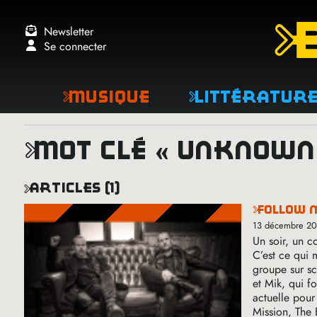
Newsletter
Se connecter
Musique
Littératur
mot clé « unknow
articles (1)
follow 
13 décembre 2
Un soir, un c
C’est ce qui
groupe sur sc
et Mik, qui f
actuelle pour
Mission, The 