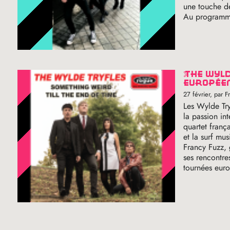
une touche de
Au programm
the wylde tryfles : du garage sixties à la scène
européen
27 février
, par 
Les Wylde Tr
la passion in
quartet franç
et la surf mu
Francy Fuzz, 
ses rencontre
tournées euro