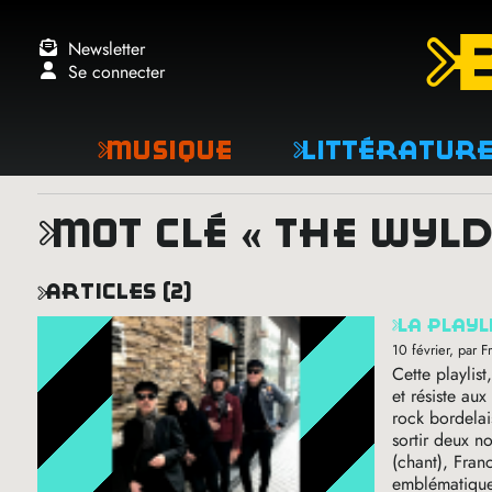
Newsletter
Se connecter
Musique
Littératur
mot clé « the wyl
articles (2)
la play
10 février
, par 
Cette playlist
et résiste au
rock bordelai
sortir deux n
(chant), Franc
emblématiques