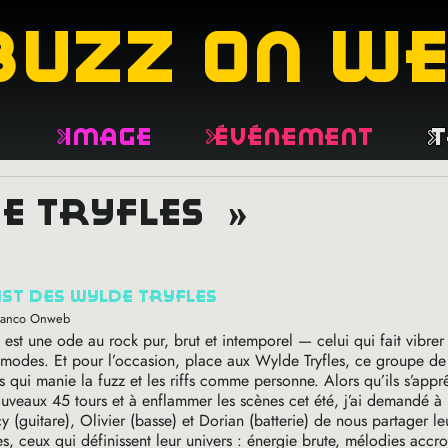
buzz on w
e
Image
Événement
T
de tryfles »
list des wylde tryfles
Franco Onweb
, est une ode au rock pur, brut et intemporel — celui qui fait vibrer 
x modes. Et pour l’occasion, place aux Wylde Tryfles, ce groupe d
s qui manie la fuzz et les riffs comme personne. Alors qu’ils s’appr
ouveaux 45 tours et à enflammer les scènes cet été, j’ai demandé à
y (guitare), Olivier (basse) et Dorian (batterie) de nous partager leu
, ceux qui définissent leur univers : énergie brute, mélodies accr