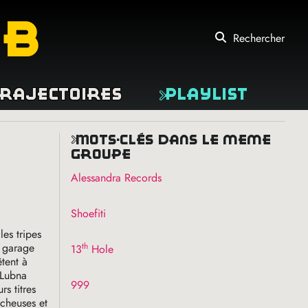
eb
Rechercher
rajectoires
Playlist
mots-clés dans le même
groupe
Alessandra Records
Shoefiti
les tripes
th
e garage
13
Hole
êtent à
 Lubna
999
rs titres
ocheuses et