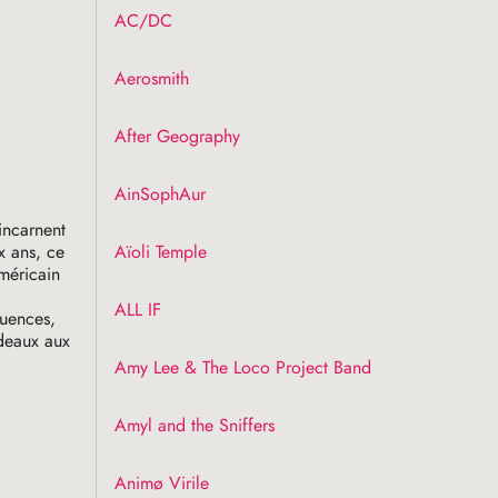
AC
/
DC
Aerosmith
After Geography
AinSophAur
incarnent
x ans, ce
Aïoli Temple
américain
ALL
IF
luences,
rdeaux aux
Amy Lee & The Loco Project Band
Amyl and the Sniffers
Animø Virile