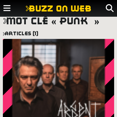
buzz on web
mot clé « punk »
articles (1)