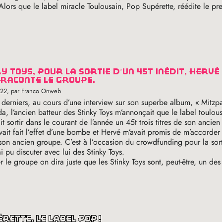
 Alors que le label miracle Toulousain, Pop Supérette, réédite le pr
raconte le groupe.
022
, par Franco Onweb
derniers, au cours d’une interview sur son superbe album, «
Mitzp
, l’ancien batteur des Stinky Toys m’annonçait que le label toulou
it sortir dans le courant de l’année un 45t trois titres de son ancie
vait fait l’effet d’une bombe et Hervé m’avait promis de m’accorder
 son ancien groupe. C’est à l’occasion du crowdfunding pour la sor
i pu discuter avec lui des Stinky Toys.
r le groupe on dira juste que les Stinky Toys sont, peut-être, un de
érette, le label pop
!