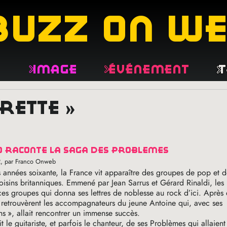
buzz on w
e
Image
Événement
T
érette »
go raconte la saga des problèmes
2
, par Franco Onweb
 années soixante, la France vit apparaître des groupes de pop et d
isins britanniques. Emmené par Jean Sarrus et Gérard Rinaldi, les
ces groupes qui donna ses lettres de noblesse au rock d’ici. Après
se retrouvèrent les accompagnateurs du jeune Antoine qui, avec ses
ns
», allait rencontrer un immense succès.
t le guitariste, et parfois le chanteur, de ses Problèmes qui allaien