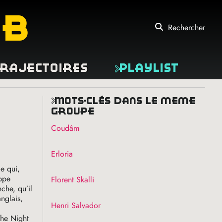
eb
Rechercher
rajectoires
Playlist
mots-clés dans le même
groupe
Coudâm
Erloria
le qui,
ippe
Florent Skalli
che, qu’il
anglais,
Henri Salvador
The Night