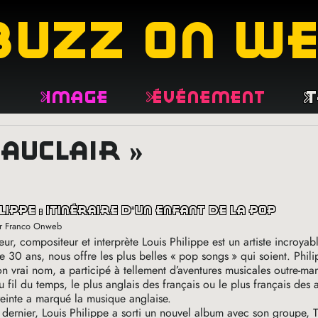
buzz on w
e
Image
Événement
T
 auclair »
ilippe : itinéraire d’un enfant de la pop
ar Franco Onweb
eur, compositeur et interprète Louis Philippe est un artiste incroyab
e 30 ans, nous offre les plus belles «
pop songs
» qui soient. Phil
on vrai nom, a participé à tellement d’aventures musicales outre-man
u fil du temps, le plus anglais des français ou le plus français des 
einte a marqué la musique anglaise.
dernier, Louis Philippe a sorti un nouvel album avec son groupe, 