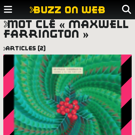
buzz on web
mot clé « maxwell
farrington »
articles (2)