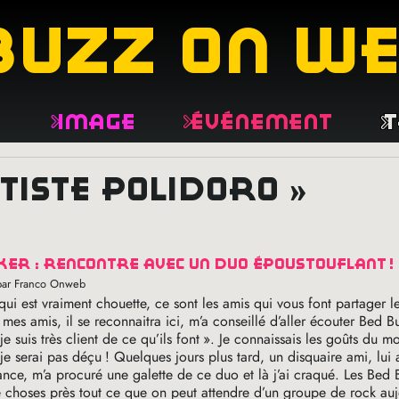
buzz on w
e
Image
Événement
T
ptiste polidoro »
nker : rencontre avec un duo époustouflant
!
par Franco Onweb
c qui est vraiment chouette, ce sont les amis qui vous font partager l
 mes amis, il se reconnaitra ici, m’a conseillé d’aller écouter Bed B
je suis très client de ce qu’ils font
». Je connaissais les goûts du mo
 je serai pas déçu
! Quelques jours plus tard, un disquaire ami, lui 
nce, m’a procuré une galette de ce duo et là j’ai craqué. Les Bed 
 choses près tout ce que on peut attendre d’un groupe de rock auj