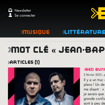
Newsletter
Se connecter
Musique
Littératur
mot clé « jean-ba
articles (1)
bed bu
2 février 2021
, 
Il y a un tru
plans
! Un de
me disant : «
je savais que
grande confia
sont à peu de