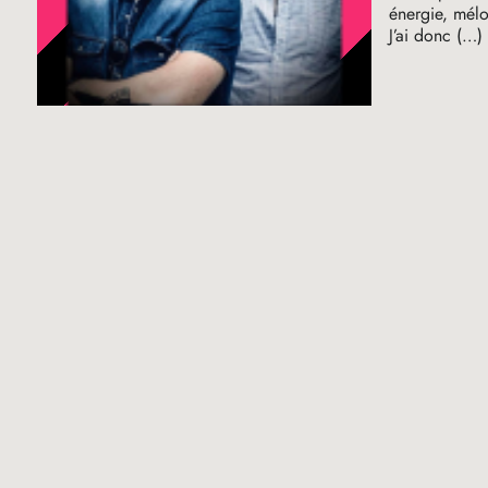
énergie, mélo
J’ai donc (…)