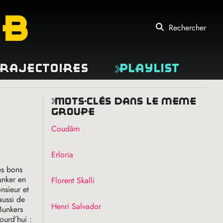
eb
Rechercher
rajectoires
Playlist
mots-clés dans le même
groupe
Coudâm
Erloria
es bons
unker en
Florent Skalli
nsieur et
aussi de
Henri Salvador
Bunkers
ourd’hui :