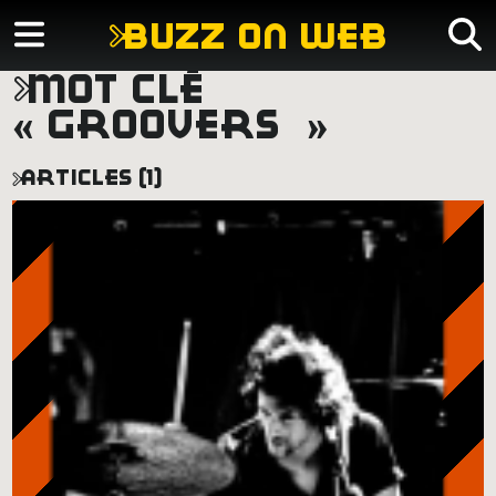
buzz on web
mot clé
« groovers »
articles (1)