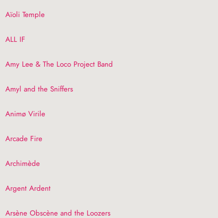
Aïoli Temple
ALL
IF
Amy Lee & The Loco Project Band
Amyl and the Sniffers
Animø Virile
Arcade Fire
Archimède
Argent Ardent
Arsène Obscène and the Loozers