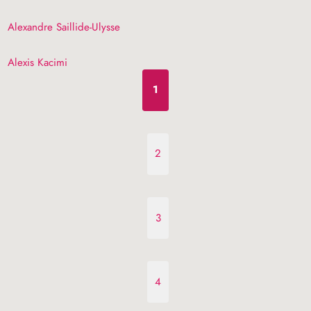
Alexandre Saillide-Ulysse
Alexis Kacimi
1
2
3
4