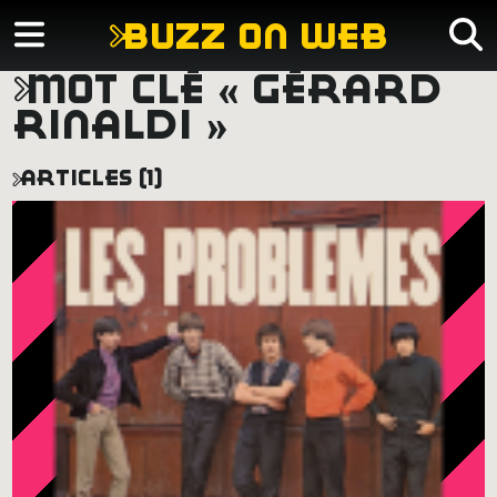
buzz on web
mot clé « gérard
rinaldi »
articles (1)