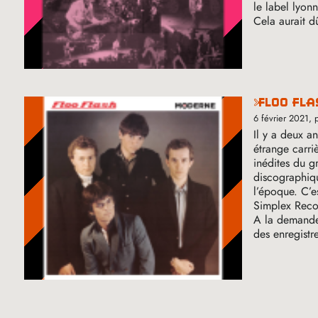
le label lyon
Cela aurait d
floo fl
6 février 2021
, 
Il y a deux a
étrange carri
inédites du gr
discographiqu
l’époque. C’e
Simplex Reco
A la demande 
des enregistr