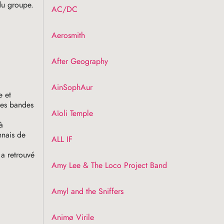
 du groupe.
AC
/
DC
Aerosmith
After Geography
AinSophAur
e et
 des bandes
Aïoli Temple
à
nnais de
ALL
IF
 a retrouvé
Amy Lee & The Loco Project Band
Amyl and the Sniffers
Animø Virile