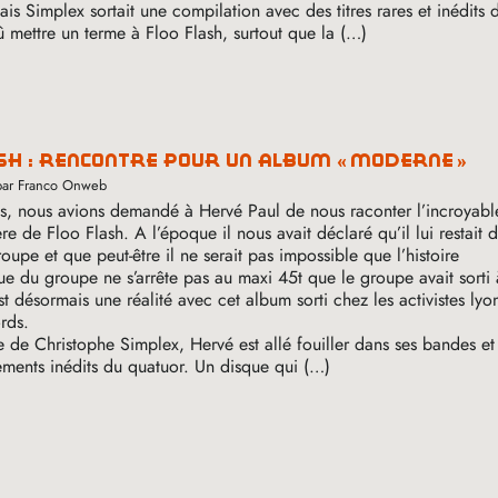
nais Simplex sortait une compilation avec des titres rares et inédits
û mettre un terme à Floo Flash, surtout que la (…)
ash : rencontre pour un album «
moderne
»
par Franco Onweb
ns, nous avions demandé à Hervé Paul de nous raconter l’incroyabl
ère de Floo Flash. A l’époque il nous avait déclaré qu’il lui restait
oupe et que peut-être il ne serait pas impossible que l’histoire
e du groupe ne s’arrête pas au maxi 45t que le groupe avait sorti 
st désormais une réalité avec cet album sorti chez les activistes lyo
rds.
de Christophe Simplex, Hervé est allé fouiller dans ses bandes et
ements inédits du quatuor. Un disque qui (…)