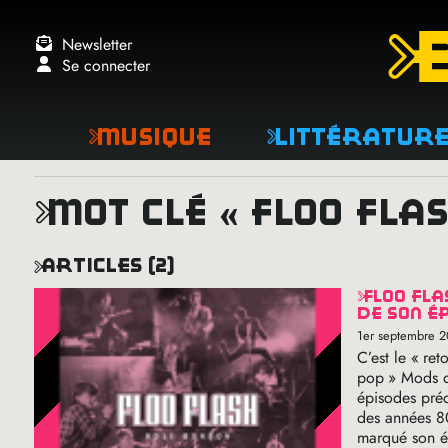
Newsletter
Se connecter
Musique
Littératur
mot clé « floo fla
articles (2)
floo fla
de son é
1er septembre 
C’est le «
ret
pop
» Mods d
épisodes préc
des années 80
marqué son é