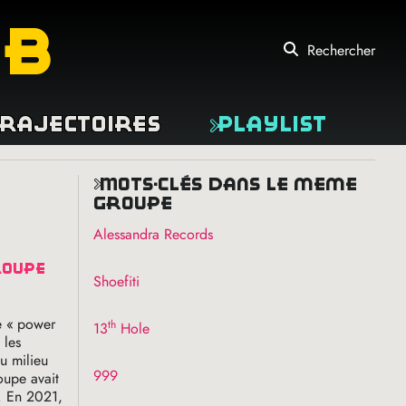
eb
Rechercher
rajectoires
Playlist
mots-clés dans le même
groupe
Alessandra Records
roupe
Shoefiti
e «
power
th
13
Hole
 les
u milieu
999
oupe avait
. En 2021,