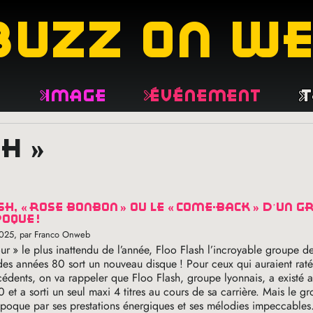
buzz on w
e
Image
Événement
T
sh »
sh, «
rose bonbon
» ou le «
come-back
» d’un g
poque
!
2025
, par Franco Onweb
our
» le plus inattendu de l’année, Floo Flash l’incroyable groupe d
es années 80 sort un nouveau disque
! Pour ceux qui auraient raté
édents, on va rappeler que Floo Flash, groupe lyonnais, a existé a
 et a sorti un seul maxi 4 titres au cours de sa carrière. Mais le gr
poque par ses prestations énergiques et ses mélodies impeccables