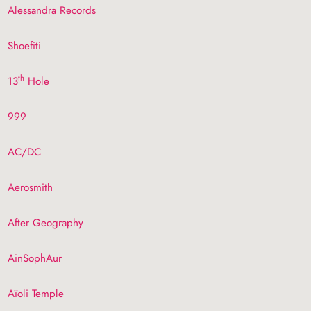
Alessandra Records
Shoefiti
th
13
Hole
999
AC
/
DC
Aerosmith
After Geography
AinSophAur
Aïoli Temple