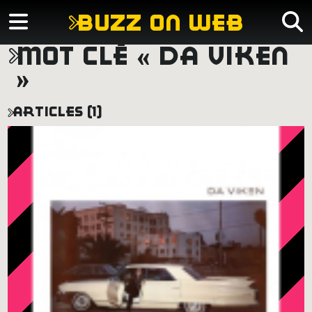
buzz on web
mot clé « da viken
»
articles (1)