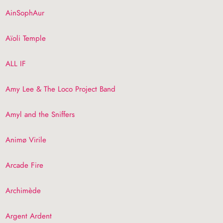
AinSophAur
Aïoli Temple
ALL
IF
Amy Lee & The Loco Project Band
Amyl and the Sniffers
Animø Virile
Arcade Fire
Archimède
Argent Ardent