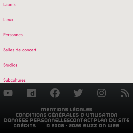
Labels
Lieux
Personnes
Salles de concert
Studios
Subcultures
mentions légales
conditions générales d’utilisation
données personnelles
contact
plan du site
crédits
© 2008 - 2026 buzz on web