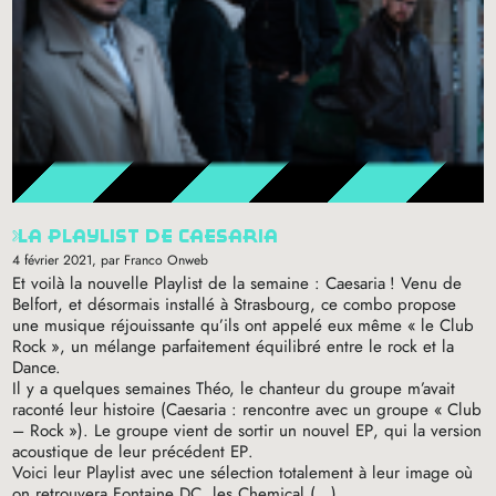
la playlist de caesaria
4 février 2021
, par Franco Onweb
Et voilà la nouvelle Playlist de la semaine : Caesaria
! Venu de
Belfort, et désormais installé à Strasbourg, ce combo propose
une musique réjouissante qu’ils ont appelé eux même «
le Club
Rock
», un mélange parfaitement équilibré entre le rock et la
Dance.
Il y a quelques semaines Théo, le chanteur du groupe m’avait
raconté leur histoire (Caesaria : rencontre avec un groupe «
Club
– Rock
»). Le groupe vient de sortir un nouvel
EP
, qui la version
acoustique de leur précédent
EP
.
Voici leur Playlist avec une sélection totalement à leur image où
on retrouvera Fontaine
DC
, les Chemical (…)