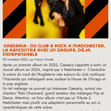
caesaria : du club à rock à madchester,
la rencontre avec un groupe, déjà,
indispensable
28 novembre 2023
, par Franco Onweb
Après un premier album en 2022, Caesaria s’apprête à sortir un
nouvel album en 2024, inspiré par «
Madchester
». C’est-à-dire
la scène du nord de l’Angleterre née autours du club mythique
l’Hacienda qui mélangeait avec audace la House de Chicago et
la pop anglaise.
Un tel mélange ne pouvait qu’intéresser Caesaria, surtout son
chanteur Théo Chaumard, grand amateur des mélanges Pop et
Dance. Attention, ce futur album n’est pas un Tribute à
Madchester mais plutôt une adaptation personnelle au son si
caractéristiques de cette scène.