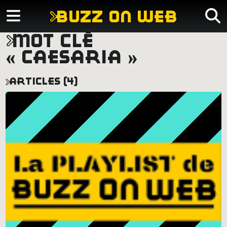
buzz on web
mot clé
« caesaria »
articles (4)