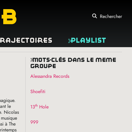
eb
Rechercher
rajectoires
Playlist
mots-clés dans le même
groupe
Alessandra Records
Shoefiti
magique.
th
ant le
13
Hole
e. Nicolas
a musique
999
ssi à The
printemps