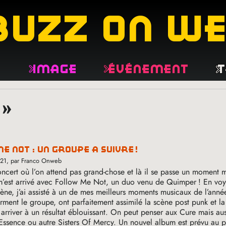
buzz on w
e
Image
Événement
T
 »
me not : un groupe à suivre
!
021
, par Franco Onweb
oncert où l’on attend pas grand-chose et là il se passe un moment 
 m’est arrivé avec Follow Me Not, un duo venu de Quimper
! En voy
ène, j’ai assisté à un de mes meilleurs moments musicaux de l’anné
orment le groupe, ont parfaitement assimilé la scène post punk et l
 arriver à un résultat éblouissant. On peut penser aux Cure mais au
Essence ou autre Sisters Of Mercy. Un nouvel album est prévu au 