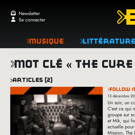
Newsletter
Se connecter
Musique
Littératur
mot clé « the cure
articles (2)
follow 
13 décembre 2
Un soir, un c
C’est ce qui
groupe sur sc
et Mik, qui f
actuelle pour
Mission, The 