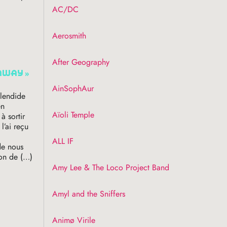
AC
/
DC
Aerosmith
After Geography
away
»
AinSophAur
plendide
en
Aïoli Temple
à sortir
l’ai reçu
ALL
IF
de nous
ion de (…)
Amy Lee & The Loco Project Band
Amyl and the Sniffers
Animø Virile