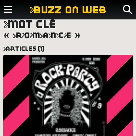
buzz on web
mot clé
«
romance
»
articles (1)