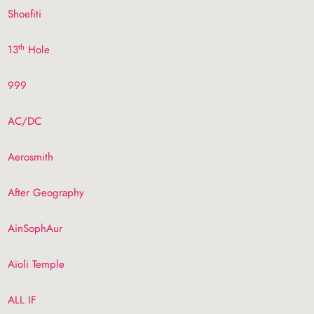
Shoefiti
th
13
Hole
999
AC
/
DC
Aerosmith
After Geography
AinSophAur
Aïoli Temple
ALL
IF