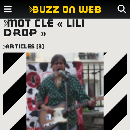
buzz on web
mot clé « lili
drop »
articles (3)