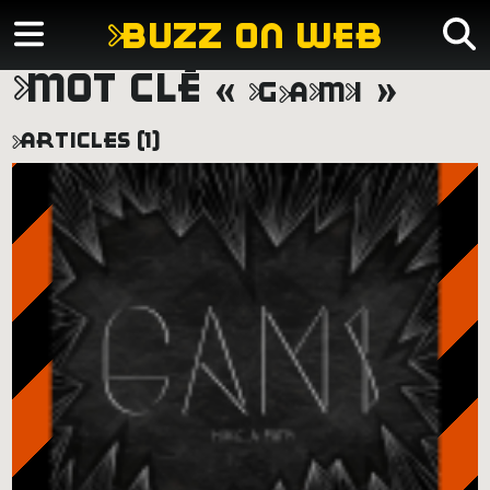
buzz on web
mot clé «
gami
»
articles (1)