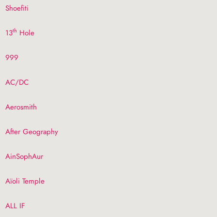
Shoefiti
th
13
Hole
999
AC
/
DC
Aerosmith
After Geography
AinSophAur
Aïoli Temple
ALL
IF