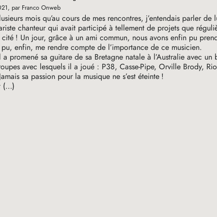
021
, par Franco Onweb
plusieurs mois qu’au cours de mes rencontres, j’entendais parler de lu
ariste chanteur qui avait participé à tellement de projets que régul
 cité
! Un jour, grâce à un ami commun, nous avons enfin pu pren
ai pu, enfin, me rendre compte de l’importance de ce musicien.
 a promené sa guitare de sa Bretagne natale à l’Australie avec un
upes avec lesquels il a joué : P38, Casse-Pipe, Orville Brody, R
amais sa passion pour la musique ne s’est éteinte
!
t (…)