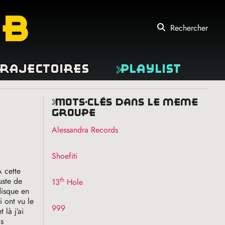
eb
Rechercher
rajectoires
Playlist
mots-clés dans le même
groupe
Alessandra Records
Shoefiti
A cette
th
uste de
13
Hole
disque en
i ont vu le
999
 là j’ai
is