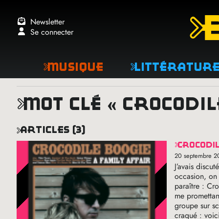
Newsletter
Se connecter
Musique
Littératur
mot clé « crocodil
articles (3)
crocodi
20 septembre 2
J’avais discu
occasion, on 
paraître : Cr
me promettant
groupe sur sc
craqué : voic