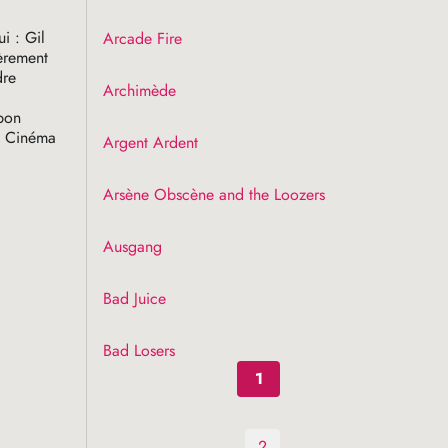
i : Gil
Arcade Fire
ièrement
dre
Archimède
 bon
io Cinéma
Argent Ardent
Arsène Obscène and the Loozers
Ausgang
Bad Juice
Bad Losers
1
2