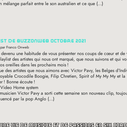
 mélange parfait entre le son australien et ce que (…)
list de buzzonweb octobre 2021
 par Franco Onweb
e devenu une habitude de vous présenter nos coups de cœur et de 
playlist des artistes qui nous ont marqué, que nous suivons et qui vo
vos oreilles dans les prochains mois
!
e des artistes que nous aimons avec Victor Pavy, les Belges d’Indi
croyable Crocodile Boogie, Filip Chretien, Spirit of My My My et la 
er
! Bonne écoute
!
: Video Home system
 musicien Victor Pavy a sorti cette semaine son nouveau clip, toujo
fluencé par la pop Anglo (…)
t, une vie de musique et de passions en six cor