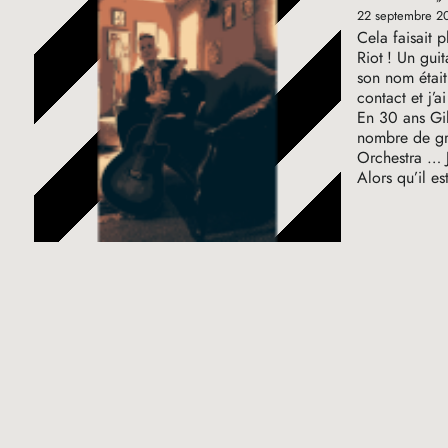
22 septembre 2
Cela faisait 
Riot
! Un guit
son nom était
contact et j’
En 30 ans Gil
nombre de gro
Orchestra … J
Alors qu’il es