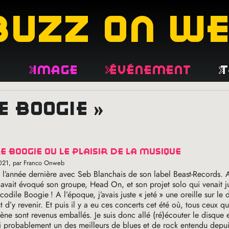
buzz on w
e
Image
Événement
T
e boogie »
le boogie ou le plaisir de la musique
021
, par Franco Onweb
té l’année dernière avec Seb Blanchais de son label Beast-Records. 
avait évoqué son groupe, Head On, et son projet solo qui venait j
ocodile Boogie
! A l’époque, j’avais juste «
jeté
» une oreille sur le 
 d’y revenir. Et puis il y a eu ces concerts cet été où, tous ceux qu
ène sont revenus emballés. Je suis donc allé (ré)écouter le disque et
i probablement un des meilleurs de blues et de rock entendu depu