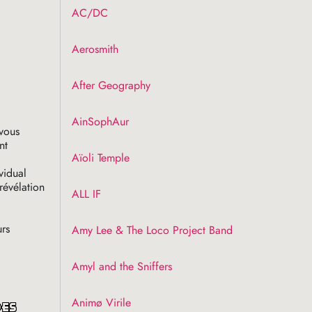
AC
/
DC
Aerosmith
After Geography
AinSophAur
vous
nt
Aïoli Temple
vidual
révélation
ALL
IF
urs
Amy Lee & The Loco Project Band
Amyl and the Sniffers
Animø Virile
des