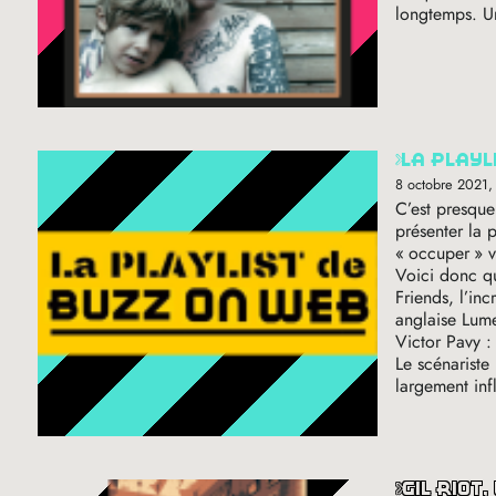
longtemps. Un
la play
8 octobre 2021
,
C’est presqu
présenter la 
«
occuper
» 
Voici donc qu
Friends, l’in
anglaise Lum
Victor Pavy 
Le scénariste
largement in
gil rio