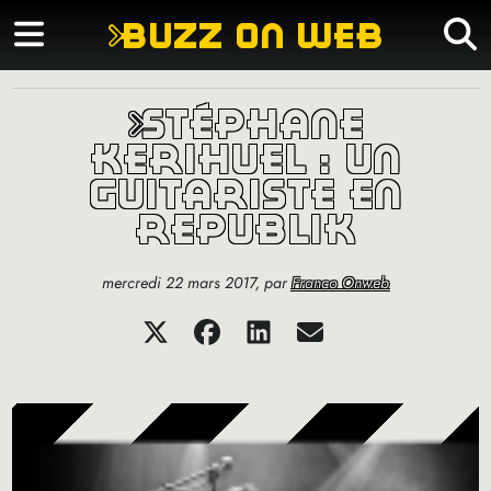
buzz on web
stéphane
kerihuel : un
guitariste en
republik
mercredi 22 mars 2017
,
par
Franco Onweb