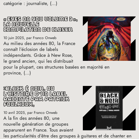
catégorie : journaliste, (…)
«
eyes on you volume 3
»,
la nouvelle
compilation de closer
10 juin 2025
, par Franco Onweb
Au milieu des années 80, la France
connaît l’éclosion de labels
indépendants. Grâce à New Rose,
le grand ancien, qui les distribuait
pour la plupart, ces structures basées en majorité en
province, (…)
black & noir, où
l’histoire d’un label
raconté par patrick
foulhoux,
10 avril 2025
, par Franco Onweb
A la fin des années 80, une
nouvelle génération de groupes
apparurent en France. Tous avaient
les particularités d’être des groupes à guitares et de chanter en