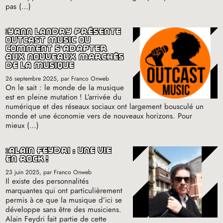
pas (…)
yann landry présente
outcast music où
comment s’adapter
aux nouveaux marchés
de la musique
26 septembre 2025
, par Franco Onweb
On le sait : le monde de la musique
est en pleine mutation
! L’arrivée du
numérique et des réseaux sociaux ont largement bousculé un
monde et une économie vers de nouveaux horizons. Pour
mieux (…)
alain feydri : une vie
en rock
!
23 juin 2025
, par Franco Onweb
Il existe des personnalités
marquantes qui ont particulièrement
permis à ce que la musique d’ici se
développe sans être des musiciens.
Alain Feydri fait partie de cette