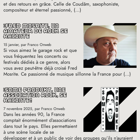
et des retours en grâce. Celle de Coudâm, saxophoniste,
compositeur et éternel passionné, (…)
fred mosrite, un
amateur de rock se
raconte
15 janvier
, par Franco Onweb
Si vous aimez le garage rock et que
vous fréquentez les concerts ou
festivals dédiés à ce genre, alors
vous avez peut-être déjà croisé Fred
Mosrite. Ce passionné de musique sillonne la France pour (…)
some produkt, une
association rock, se
raconte
!
7 novembre 2025
, par Franco Onweb
Dans les années 90, la France
comptait énormément d’associations
dans tout le pays. Elles permettaient
à une scène locale de se
développer et à un public de voir des groupes qu’ils n’auraient