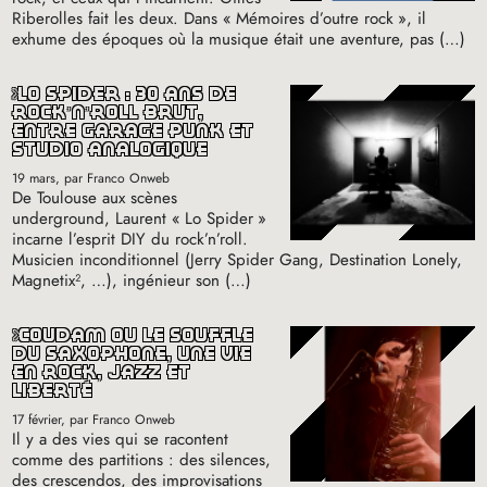
Riberolles fait les deux. Dans «
Mémoires d’outre rock
», il
exhume des époques où la musique était une aventure, pas (…)
lo spider : 30 ans de
rock’n’roll brut,
entre garage punk et
studio analogique
19 mars
, par Franco Onweb
De Toulouse aux scènes
underground, Laurent «
Lo Spider
»
incarne l’esprit
DIY
du rock’n’roll.
Musicien inconditionnel (Jerry Spider Gang, Destination Lonely,
Magnetix², …), ingénieur son (…)
coudâm ou le souffle
du saxophone, une vie
en rock, jazz et
liberté
17 février
, par Franco Onweb
Il y a des vies qui se racontent
comme des partitions : des silences,
des crescendos, des improvisations