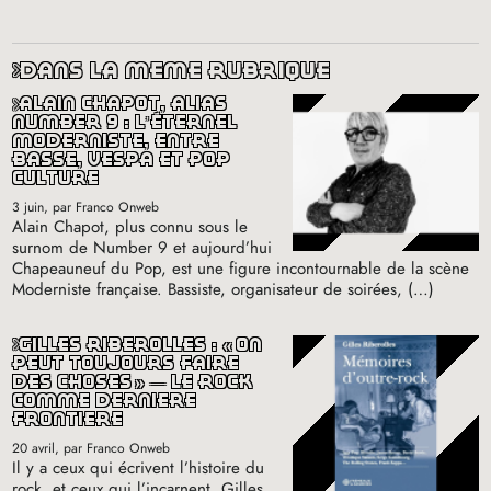
dans la même rubrique
alain chapot, alias
number 9 : l’éternel
moderniste, entre
basse, vespa et pop
culture
3 juin
, par Franco Onweb
Alain Chapot, plus connu sous le
surnom de Number 9 et aujourd’hui
Chapeauneuf du Pop, est une figure incontournable de la scène
Moderniste française. Bassiste, organisateur de soirées, (…)
gilles riberolles : «
on
peut toujours faire
des choses
» — le rock
comme dernière
frontière
20 avril
, par Franco Onweb
Il y a ceux qui écrivent l’histoire du
rock, et ceux qui l’incarnent. Gilles