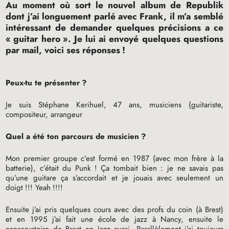
Au moment où sort le nouvel album de Republik
dont j’ai longuement parlé avec Frank, il m’a semblé
intéressant de demander quelques précisions a ce
«
guitar hero
». Je lui ai envoyé quelques questions
par mail, voici ses réponses
!
Peux-tu te présenter
?
Je suis Stéphane Kerihuel, 47 ans, musiciens (guitariste,
compositeur, arrangeur
Quel a été ton parcours de musicien
?
Mon premier groupe c’est formé en 1987 (avec mon frère à la
batterie), c’était du Punk
! Ça tombait bien : je ne savais pas
qu’une guitare ça s’accordait et je jouais avec seulement un
doigt
!!! Yeah
!!!!
Ensuite j’ai pris quelques cours avec des profs du coin (à Brest)
et en 1995 j’ai fait une école de jazz à Nancy, ensuite le
conservatoire de Brest en Jazz aussi. Parallèlement j’ai toujours